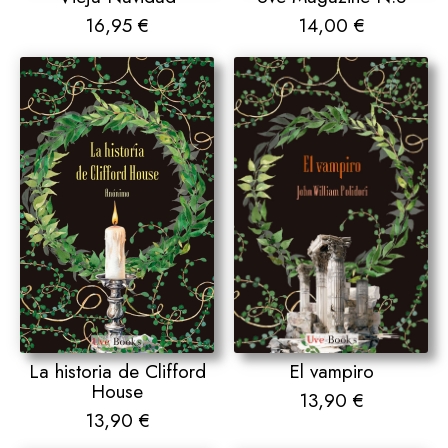
16,95
€
14,00
€
La historia de Clifford
El vampiro
House
13,90
€
13,90
€