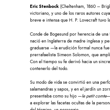
Eric Stenbock
(Cheltenham, 1860 – Bright
victoriano, y uno de los raros autores cuy
breve e intensa que H. P. Lovecraft tuvo l
Conde de Bogesund por herencia de una fa
nació en Inglaterra de madre inglesa y per
graduarse —la erudición formal nunca fue s
prerrafaelista Simeon Solomon, que amplió 
Con el tiempo su fe derivó hacia un sinc
contenerlo del todo.
Su modo de vida se convirtió en una perf
salamandras y sapos, y en el jardín un z
presentaba como su hijo —
le petit comte
—
a explorar las facetas ocultas de la perso
del término, un personaje.