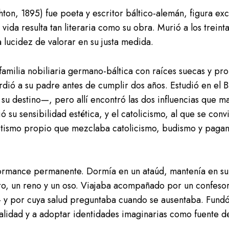
on, 1895) fue poeta y escritor báltico-alemán, figura exc
a vida resulta tan literaria como su obra. Murió a los trei
a lucidez de valorar en su justa medida.
milia nobiliaria germano-báltica con raíces suecas y pro
dió a su padre antes de cumplir dos años. Estudió en el Ba
u destino—, pero allí encontró las dos influencias que mar
su sensibilidad estética, y el catolicismo, al que se con
retismo propio que mezclaba catolicismo, budismo y paga
ormance permanente. Dormía en un ataúd, mantenía en su h
orro, un reno y un oso. Viajaba acompañado por un confes
 y por cuya salud preguntaba cuando se ausentaba. Fundó 
nalidad y a adoptar identidades imaginarias como fuente de