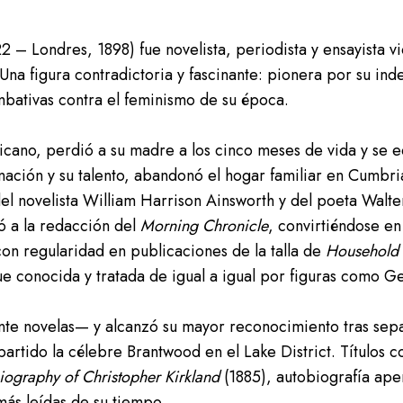
 – Londres, 1898) fue novelista, periodista y ensayista vi
na figura contradictoria y fascinante: pionera por su ind
bativas contra el feminismo de su época.
licano, perdió a su madre a los cinco meses de vida y se
ación y su talento, abandonó el hogar familiar en Cumbria
el novelista William Harrison Ainsworth y del poeta Walt
ó a la redacción del
Morning Chronicle
, convirtiéndose en
on regularidad en publicaciones de la talla de
Household
fue conocida y tratada de igual a igual por figuras como G
nte novelas— y alcanzó su mayor reconocimiento tras sep
partido la célebre Brantwood en el Lake District. Títulos
iography of Christopher Kirkland
(1885), autobiografía ape
 más leídas de su tiempo.