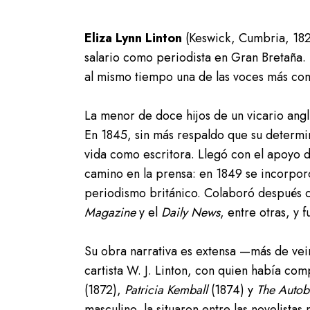
Eliza Lynn Linton
(Keswick, Cumbria, 1822
salario como periodista en Gran Bretaña. U
al mismo tiempo una de las voces más com
La menor de doce hijos de un vicario ang
En 1845, sin más respaldo que su determin
vida como escritora. Llegó con el apoyo d
camino en la prensa: en 1849 se incorpor
periodismo británico. Colaboró después c
Magazine
y el
Daily News
, entre otras, y 
Su obra narrativa es extensa —más de vei
cartista W. J. Linton, con quien había com
(1872),
Patricia Kemball
(1874) y
The Autob
masculino, la situaron entre las novelistas