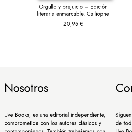
Orgullo y prejuicio – Edición
literaria enmarcable. Calliophe
20,95
€
Nosotros
Co
Uve Books, es una editorial independiente,
Síguen
comprometida con los autores clásicos y
de tod
contemporáneos. También trabajamos con
Uve Bo