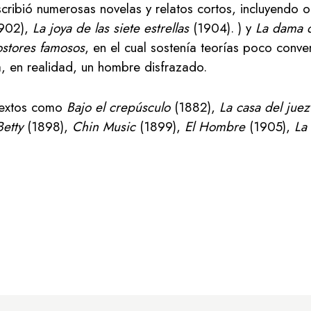
scribió numerosas novelas y relatos cortos, incluyendo
902),
La joya de las siete estrellas
(1904). ) y
La dama d
stores famosos
, en el cual sostenía teorías poco conve
ra, en realidad, un hombre disfrazado.
 textos como
Bajo el crepúsculo
(1882),
La casa del juez
Betty
(1898),
Chin Music
(1899),
El Hombre
(1905),
La