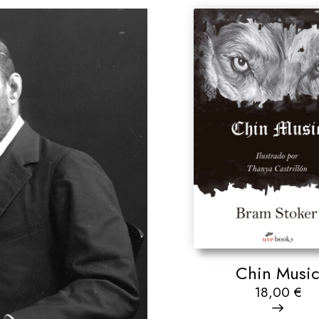
Chin Musi
18,00
€