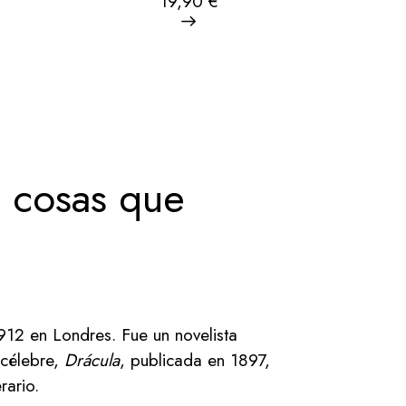
19,90
€
n cosas que
1912 en Londres. Fue un novelista
 célebre,
Drácula
, publicada en 1897,
rario.