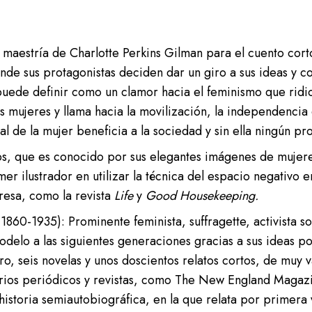
maestría de Charlotte Perkins Gilman para el cuento corto
donde sus protagonistas deciden dar un giro a sus ideas y 
 puede definir como un clamor hacia el feminismo que ridic
as mujeres y llama hacia la movilización, la independencia
 de la mujer beneficia a la sociedad y sin ella ningún pr
ips, que es conocido por sus elegantes imágenes de mujere
imer ilustrador en utilizar la técnica del espacio negativo 
resa, como la revista
Life
y
Good Housekeeping.
860-1935): Prominente feminista, suffragette, activista soci
odelo a la
s siguientes generaciones gracias a sus ideas p
tro, seis novelas y unos doscientos relatos cortos, de muy 
arios periódicos y revistas, como The New England Magazi
 historia semiautobiográfica, en la que relata por primera