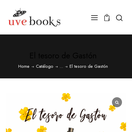
0
El tesoro de Gastón
Home
Catálogo
...
El tesoro de Gastón