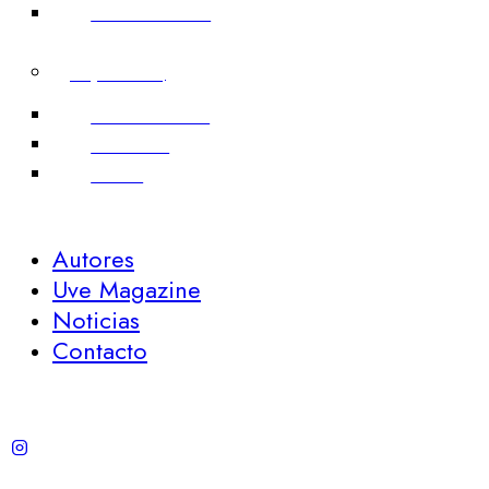
Todos los títulos
Déjate llevar
Grandes relatos
Halloween
Poesía
Autores
Uve Magazine
Noticias
Contacto
instagram