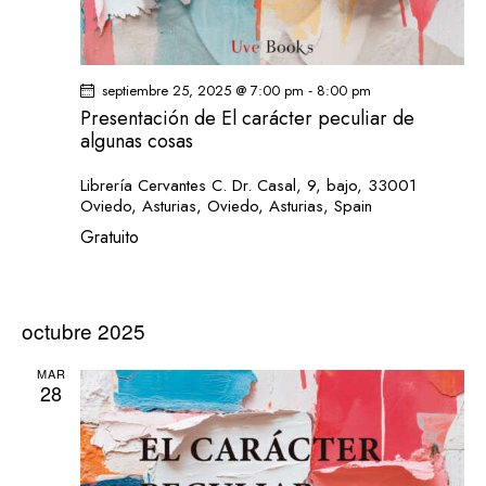
e
i
n
s
t
t
o
-
septiembre 25, 2025 @ 7:00 pm
8:00 pm
a
Presentación de El carácter peculiar de
s
algunas cosas
d
e
Librería Cervantes
C. Dr. Casal, 9, bajo, 33001
Oviedo, Asturias, Oviedo, Asturias, Spain
E
Gratuito
v
e
n
t
octubre 2025
o
MAR
s
28