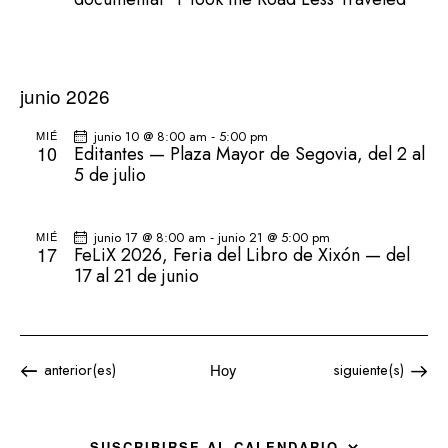
junio 2026
-
MIÉ
junio 10 @ 8:00 am
5:00 pm
10
Editantes — Plaza Mayor de Segovia, del 2 al
5 de julio
-
MIÉ
junio 17 @ 8:00 am
junio 21 @ 5:00 pm
17
FeLiX 2026, Feria del Libro de Xixón — del
17 al 21 de junio
Eventos
Eventos
anterior(es)
Hoy
siguiente(s)
SUSCRIBIRSE AL CALENDARIO