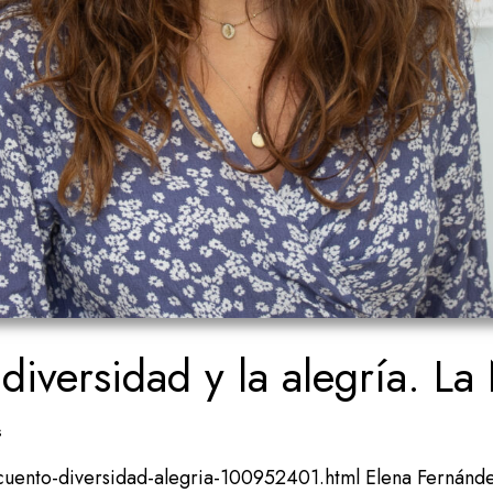
diversidad y la alegría. L
s
ento-diversidad-alegria-100952401.html Elena Fernández