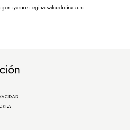
goni-yarnoz-regina-salcedo-irurzun-
ción
IVACIDAD
OKIES