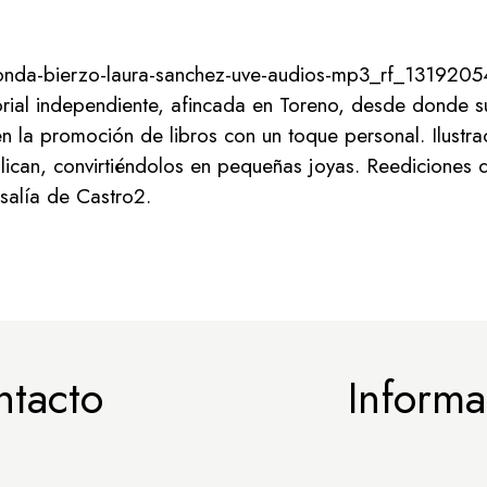
onda-bierzo-laura-sanchez-uve-audios-mp3_rf_1319205
ial independiente, afincada en Toreno, desde donde s
 la promoción de libros con un toque personal. Ilustra
ican, convirtiéndolos en pequeñas joyas. Reediciones de
salía de Castro2.
ntacto
Informa