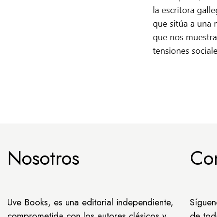
Nosotros
Co
Uve Books, es una editorial independiente,
Síguen
comprometida con los autores clásicos y
de tod